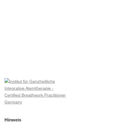
Hinweis
Bei einigen Links handelt es sich um Affiliate-Links. Kaufst du über
diese Links ein, erhalte ich eine kleine Provision. Du bezahlst
genau so viel wie sonst und unterstütz mich und diesen Blog ein
kleines bisschen. Danke!