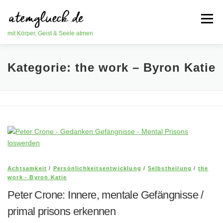
Zum
Inhalt
Menü
springen
mit Körper, Geist & Seele atmen
HOME
ATEMTHERAPIE
EMOTION CODE
Kategorie:
the work – Byron Katie
EFT / KLOPFEN
SEMINARE
EM
BLOG
KONTAKT
Achtsamkeit
/
Persönlichkeitsentwicklung
/
Selbstheilung
/
the
work - Byron Katie
Peter Crone: Innere, mentale Gefängnisse /
primal prisons erkennen